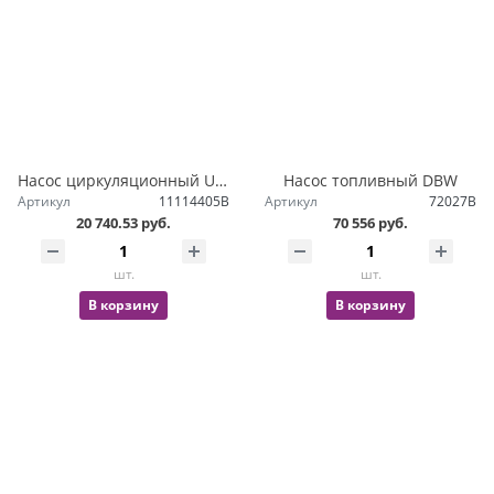
Насос циркуляционный U4814 Thermo E
Насос топливный DBW
Артикул
11114405B
Артикул
72027B
20 740.53 руб.
70 556 руб.
шт.
шт.
В корзину
В корзину