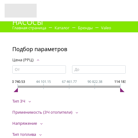
НАСОСЫ
Главная страница
Каталог
Бренды
Valeo
Насосы
Подбор параметров
Цена (РРЦ)
20 740.53
44 101.15
67 461.77
90 822.38
114 183
Тип ЗЧ
Применимость (ЗЧ отопители)
Напряжение
Тип топлива