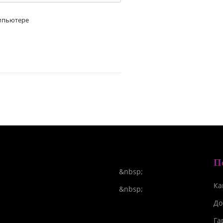
омпьютере
П
&nbsp;
Ка
&nbsp;
До
Га