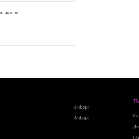
омпьютере
П
&nbsp;
Ка
&nbsp;
До
Га